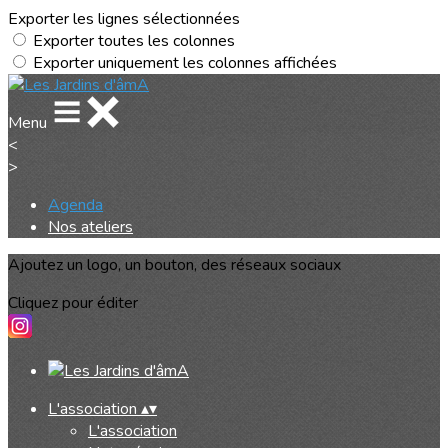
Exporter les lignes sélectionnées
Exporter toutes les colonnes
Exporter uniquement les colonnes affichées
Menu
<
>
Agenda
Nos ateliers
Ajoutez un logo, un bouton, des réseaux sociaux
Cliquez pour éditer
L'association
▴
▾
L'association