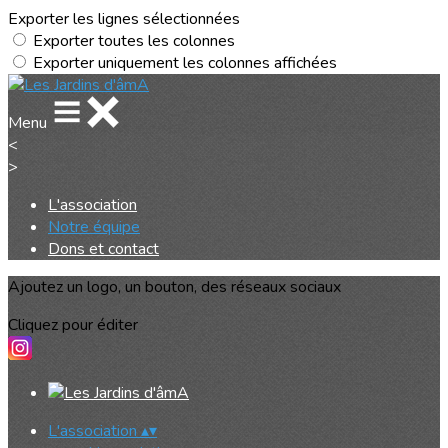
Exporter les lignes sélectionnées
Exporter toutes les colonnes
Exporter uniquement les colonnes affichées
Menu
<
>
L'association
Notre équipe
Dons et contact
Ajoutez un logo, un bouton, des réseaux sociaux
Cliquez pour éditer
L'association
▴
▾